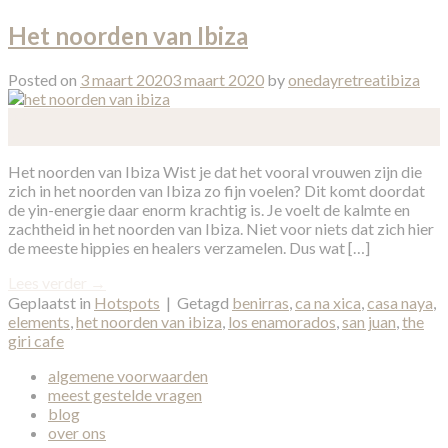
Het noorden van Ibiza
Posted on
3 maart 2020
3 maart 2020
by
onedayretreatibiza
03
mrt
Het noorden van Ibiza Wist je dat het vooral vrouwen zijn die
zich in het noorden van Ibiza zo fijn voelen? Dit komt doordat
de yin-energie daar enorm krachtig is. Je voelt de kalmte en
zachtheid in het noorden van Ibiza. Niet voor niets dat zich hier
de meeste hippies en healers verzamelen. Dus wat […]
Lees verder
→
Geplaatst in
Hotspots
|
Getagd
benirras
,
ca na xica
,
casa naya
,
elements
,
het noorden van ibiza
,
los enamorados
,
san juan
,
the
giri cafe
algemene voorwaarden
meest gestelde vragen
blog
over ons