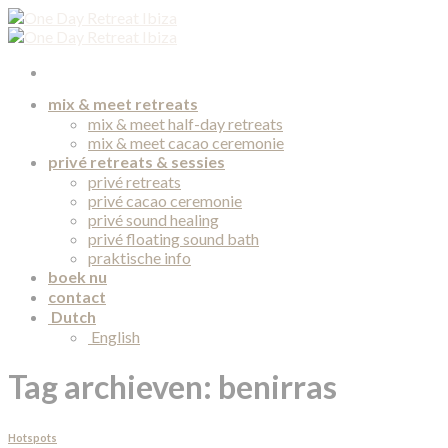
Skip
to
content
mix & meet retreats
mix & meet half-day retreats
mix & meet cacao ceremonie
privé retreats & sessies
privé retreats
privé cacao ceremonie
privé sound healing
privé floating sound bath
praktische info
boek nu
contact
Dutch
English
Tag archieven:
benirras
Hotspots