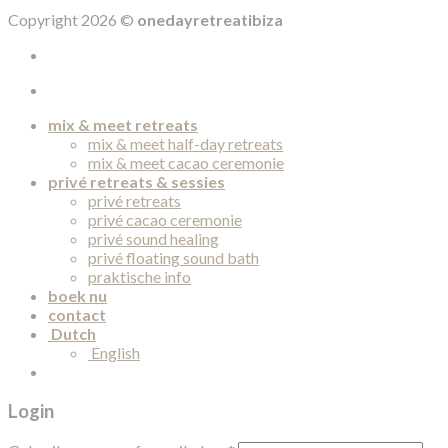
Copyright 2026 ©
onedayretreatibiza
mix & meet retreats
mix & meet half-day retreats
mix & meet cacao ceremonie
privé retreats & sessies
privé retreats
privé cacao ceremonie
privé sound healing
privé floating sound bath
praktische info
boek nu
contact
Dutch
English
Login